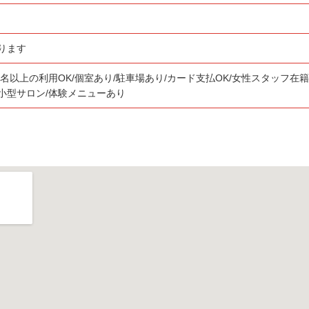
ります
2名以上の利用OK/個室あり/駐車場あり/カード支払OK/女性スタッフ在籍
小型サロン/体験メニューあり