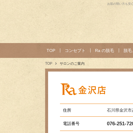
お肌の弱い方も安心
TOP
コンセプト
Ra の脱毛
脱毛
TOP
サロンのご案内
住所
石川県金沢市疋
076-251-72
電話番号