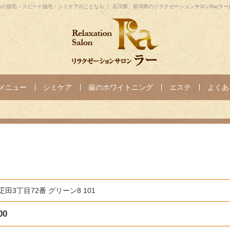
の脱毛・スピード脱毛・シミケアのことなら ｜ 石川県、新潟県のリラクゼーションサロンRa(ラー) 金沢
メニュー
シミケア
歯のホワイトニング
エステ
よくあ
田3丁目72番 グリーン8 101
00