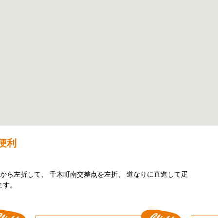
便利
から左折して、 千木町南交差点を左折、 道なりに直進して疋
ます。